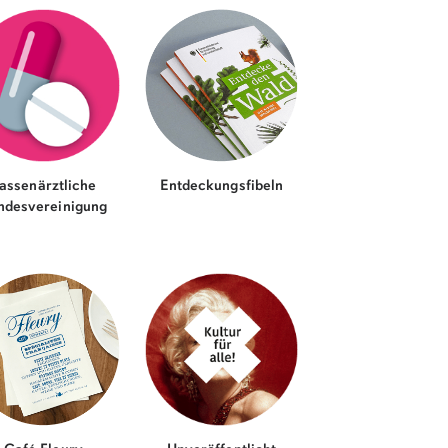
as
senärztliche
Entdeckungsfibeln
ndesvereinigung