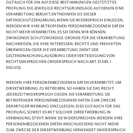
GILT AUCH FÜR EIN AUF DIESE BESTIMMUNGEN GESTÜTZTES
PROFILING. DIE JEWEILIGE RECHTSGRUNDLAGE, AUF DENEN EINE
VERARBEITUNG BERUHT, ENTNEHMEN SIE DIESER
DATENSCHUTZERKLÄRUNG. WENN SIE WIDERSPRUCH EINLEGEN,
WERDEN WIR IHRE BETROFFENEN PERSONENBEZOGENEN DATEN
NICHT MEHR VERARBEITEN, ES SEI DENN, WIR KÖNNEN
ZWINGENDE SCHUTZWÜRDIGE GRÜNDE FÜR DIE VERARBEITUNG
NACHWEISEN, DIE IHRE INTERESSEN, RECHTE UND FREIHEITEN
ÜBERWIEGEN ODER DIE VERARBEITUNG DIENT DER
GELTENDMACHUNG, AUSÜBUNG ODER VERTEIDIGUNG VON
RECHTSANSPRÜCHEN (WIDERSPRUCH NACH ART. 21 ABS. 1
DSGVO).
WERDEN IHRE PERSONENBEZOGENEN DATEN VERARBEITET, UM
DIREKTWERBUNG ZU BETREIBEN, SO HABEN SIE DAS RECHT,
JEDERZEIT WIDERSPRUCH GEGEN DIE VERARBEITUNG SIE
BETREFFENDER PERSONENBEZOGENER DATEN ZUM ZWECKE
DERARTIGER WERBUNG EINZULEGEN; DIES GILT AUCH FÜR DAS
PROFILING, SOWEIT ES MIT SOLCHER DIREKTWERBUNG IN
VERBINDUNG STEHT. WENN SIE WIDERSPRECHEN, WERDEN IHRE
PERSONENBEZOGENEN DATEN ANSCHLIESSEND NICHT MEHR
ZUM ZWECKE DER DIREKTWERBUNG VERWENDET (WIDERSPRUCH